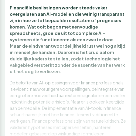
Financiële beslissingen worden steeds vaker
overgelaten aan AI-modellen die weinig transparant
zijn in hoe ze tot bepaalde resultaten of prognoses
komen. Wat ooit begon met eenvoudige
spreadsheets, groeide uit tot complexe AI-
systemen die functioneren als een zwarte doos.
Maar de eindverantwoordelijkheid rust wel nog altijd
in menselijke handen. Daarom is het cruciaal om
duidelijke kaders te stellen, zodat technologie het
vakgebied versterkt zonder de essentie van het werk
uit het oog te verliezen.
De belofte van AI-oplossingen voor finance professionals
is evident: nauwkeurigere voorspellingen, de integratie van
een grotere hoeveelheid aan externe signalen en een sneller
inzicht in de potentiële risico’s. Maar er is ook een keerzijde
aan de medaille. De implementatie van AI-tools in finance
schuurt namelijk met hoe finance-teams traditioneel te
werk gaan. Finance professionals zijn van nature kritisch. Ze
valideren hypotheses met cijfers en feiten, hanteren
modellen gebaseerd op wiskundige formules en